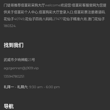
门徒哥推荐佰富彩采购大厅welcome欢迎您!佰富彩客服官网为您提
供关于佰富彩个人中心,佰富购彩大厅登录入口,佰富彩票注册邀请码,
花仙子40749,花仙子四肖八码码,27477花仙子精准六肖,澳门花仙子
180324.
找到我们
武威市夕响神殿23号
agzgenren@j909.vip
13594780251
礼拜一 - 礼拜六:
9:30 am - 6:00 pm
导航