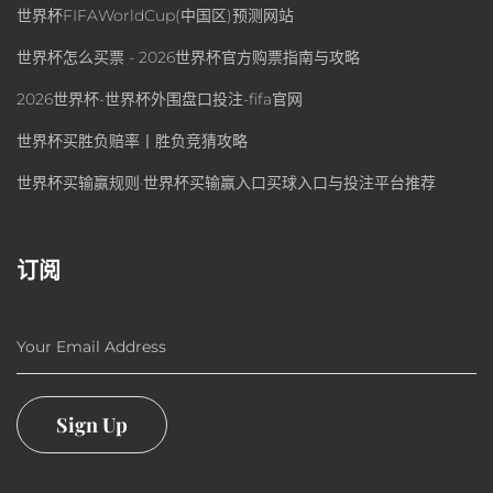
世界杯FIFAWorldCup(中国区)预测网站
世界杯怎么买票 - 2026世界杯官方购票指南与攻略
2026世界杯-世界杯外围盘口投注-fifa官网
世界杯买胜负赔率丨胜负竞猜攻略
世界杯买输赢规则·世界杯买输赢入口买球入口与投注平台推荐
订阅
Your Email Address
Sign Up