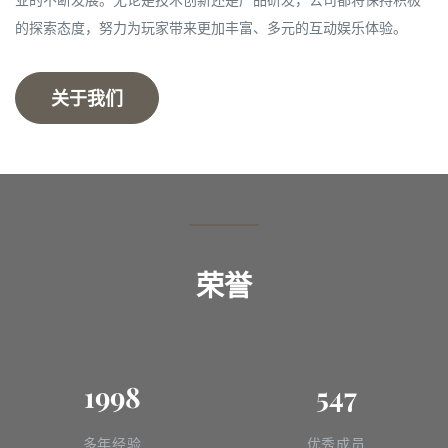
业的不断发展。无论是技术创新还是产品研发，公司都将保持积极
的探索态度，努力为玩家带来更加丰富、多元的互动娱乐体验。
关于我们
荣誉
1998
547
多年经验
优秀成员