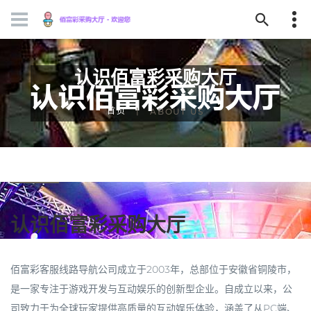
认识佰富彩采购大厅
首页
ABOUT US
认识佰富彩采购大厅
佰富彩客服线路导航
公司成立于2003年，总部位于安徽省铜陵市，
是一家专注于游戏开发与互动娱乐的创新型企业。自成立以来，公
司致力于为全球玩家提供高质量的互动娱乐体验，涵盖了从PC端、