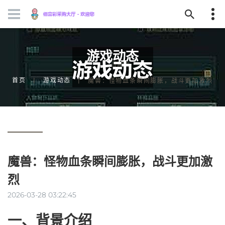
游戏动态
首页
游戏动态
魔兽：怪物血条瞬间膨胀，战斗更加激烈
魔兽：怪物血条瞬间膨胀，战斗更加激
烈
2026-03-28 03:22:45
一、背景介绍