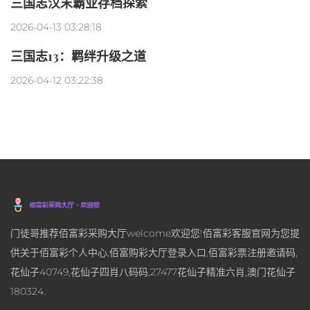
三国志汉末霸业存档探索
2026-04-13 03:28:18
三国志13：羁绊升级之道
2026-04-12 03:22:38
门徒哥推荐佰富彩采购大厅welcome欢迎您!佰富彩客服官网为您提
供关于佰富彩个人中心,佰富购彩大厅登录入口,佰富彩票注册邀请码,
花仙子40749,花仙子四肖八码码,27477花仙子精准六肖,澳门花仙子
180324.