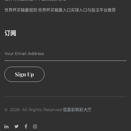
世界杯买输赢规则·世界杯买输赢入口买球入口与投注平台推荐
订阅
Your Email Address
Sign Up
©
2026
- All Rights Reserved
佰富彩购彩大厅
.