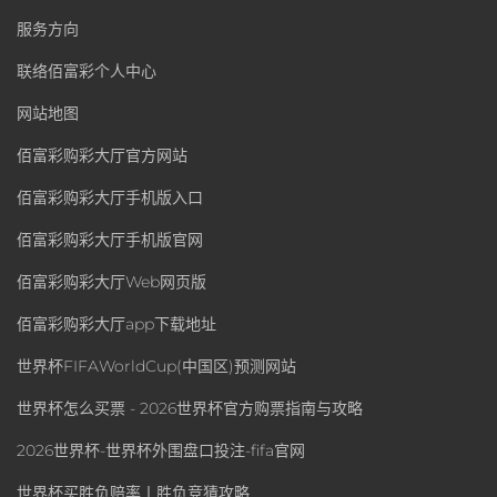
服务方向
联络佰富彩个人中心
网站地图
佰富彩购彩大厅官方网站
佰富彩购彩大厅手机版入口
佰富彩购彩大厅手机版官网
佰富彩购彩大厅Web网页版
佰富彩购彩大厅app下载地址
世界杯FIFAWorldCup(中国区)预测网站
世界杯怎么买票 - 2026世界杯官方购票指南与攻略
2026世界杯-世界杯外围盘口投注-fifa官网
世界杯买胜负赔率丨胜负竞猜攻略