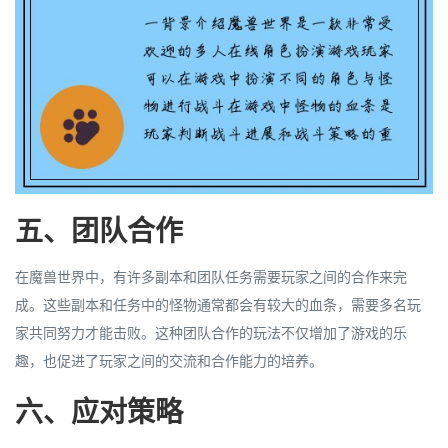
五、团队合作
在魔兽世界中，有许多副本和团队任务需要玩家之间的合作来完
成。这些副本和任务中的怪物通常都会有较大的血条，需要多名玩
家共同努力才能击败。这种团队合作的玩法不仅增加了游戏的乐
趣，也促进了玩家之间的交流和合作能力的培养。
六、应对策略