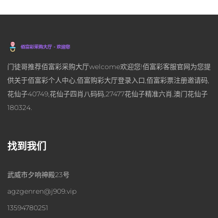
门徒哥推荐佰富彩采购大厅welcome欢迎您!佰富彩客服官网为您提
供关于佰富彩个人中心,佰富购彩大厅登录入口,佰富彩票注册邀请码,
花仙子40749,花仙子四肖八码码,27477花仙子精准六肖,澳门花仙子
180324.
找到我们
武威市夕响神殿23号
agzgenren@j909.vip
13594780251