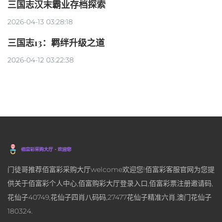
三国志汉末霸业存档探索
2026-04-13 03:28:18
三国志13：羁绊升级之道
2026-04-12 03:22:38
门徒哥推荐佰富彩采购大厅welcome欢迎您!佰富彩客服官网为您提
供关于佰富彩个人中心,佰富购彩大厅登录入口,佰富彩票注册邀请码,
花仙子40749,花仙子四肖八码码,27477花仙子精准六肖,澳门花仙子
180324.