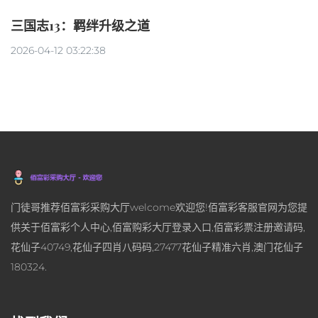
三国志13：羁绊升级之道
2026-04-12 03:22:38
门徒哥推荐佰富彩采购大厅welcome欢迎您!佰富彩客服官网为您提
供关于佰富彩个人中心,佰富购彩大厅登录入口,佰富彩票注册邀请码,
花仙子40749,花仙子四肖八码码,27477花仙子精准六肖,澳门花仙子
180324.