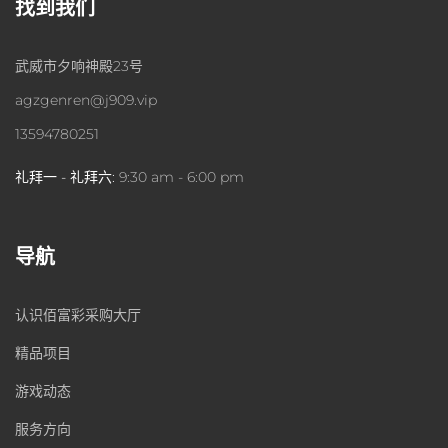
找到我们
武威市夕响神殿23号
agzgenren@j909.vip
13594780251
礼拜一 - 礼拜六:
9:30 am - 6:00 pm
导航
认识佰富彩采购大厅
精品项目
游戏动态
服务方向