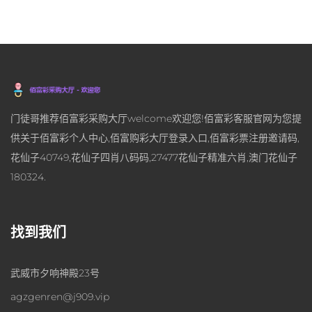
门徒哥推荐佰富彩采购大厅welcome欢迎您!佰富彩客服官网为您提
供关于佰富彩个人中心,佰富购彩大厅登录入口,佰富彩票注册邀请码,
花仙子40749,花仙子四肖八码码,27477花仙子精准六肖,澳门花仙子
180324.
找到我们
武威市夕响神殿23号
agzgenren@j909.vip